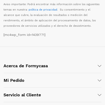
Aviso importante: Podr
á
encontrar m
á
s informaci
ó
n sobre los siguientes
temas en nuestra:
política de privacidad
. Su consentimiento y el
alcance que cubre, la evaluaci
ó
n de resultados o medici
ó
n del
rendimiento, el
á
mbito de aplicaci
ó
n del procesamiento de datos, los
proveedores de servicios utilizados y el derecho de desistimiento.
[mc4wp_form id=1439771]
Acerca de Formycasa
Mi Pedido
Servicio al Cliente