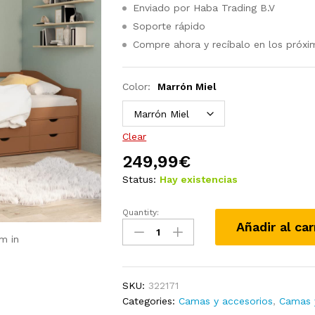
Enviado por Haba Trading B.V
Soporte rápido
Compre ahora y recíbalo en los próxi
Color:
Marrón Miel
Clear
249,99
€
Status:
Hay existencias
Quantity:
Sofá
Añadir al car
cama
m in
3
plazas
con
SKU:
322171
cajones
Categories:
Camas y accesorios
,
Camas 
madera