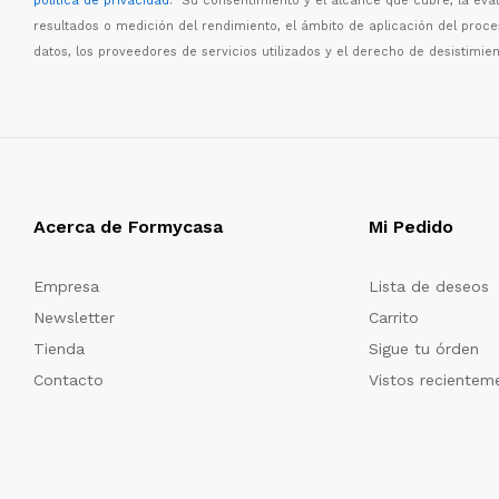
política de privacidad
. Su consentimiento y el alcance que cubre, la eva
resultados o medici
ó
n del rendimiento, el
á
mbito de aplicaci
ó
n del proc
datos, los proveedores de servicios utilizados y el derecho de desistimien
Acerca de Formycasa
Mi Pedido
Empresa
Lista de deseos
Newsletter
Carrito
Tienda
Sigue tu órden
Contacto
Vistos recientem