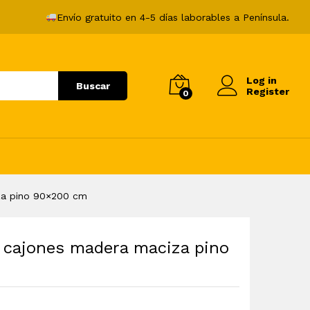
249,99
€
Añadir al carrito
Envío gratuito en 4-5 días laborables a Península.
Log in
Buscar
Register
0
za pino 90×200 cm
 cajones madera maciza pino