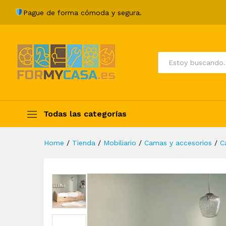
Sofá cama 3 plazas con caj
Pague de forma cómoda y segura.
Description
Specification
Valoraci
Todos
Todas las categorías
Home
/
Tienda
/
Mobiliario
/
Camas y accesorios
/
C