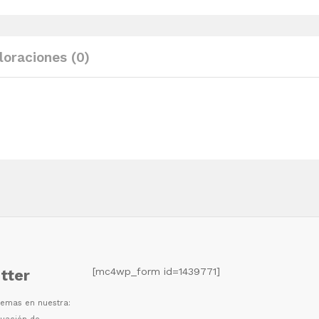
maciza
pino
90x200
loraciones (0)
cm
quantity
[mc4wp_form id=1439771]
tter
 temas en nuestra: