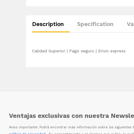
Description
Specification
Va
Calidad Superior | Pago seguro | Envio express
Ventajas exclusivas con nuestra Newsle
Aviso importante: Podr
á
encontrar m
á
s informaci
ó
n sobre los siguientes