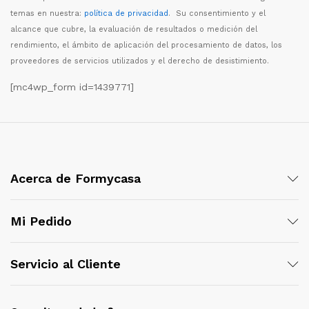
temas en nuestra:
política de privacidad
. Su consentimiento y el
alcance que cubre, la evaluaci
ó
n de resultados o medici
ó
n del
rendimiento, el
á
mbito de aplicaci
ó
n del procesamiento de datos, los
proveedores de servicios utilizados y el derecho de desistimiento.
[mc4wp_form id=1439771]
Acerca de Formycasa
Mi Pedido
Servicio al Cliente