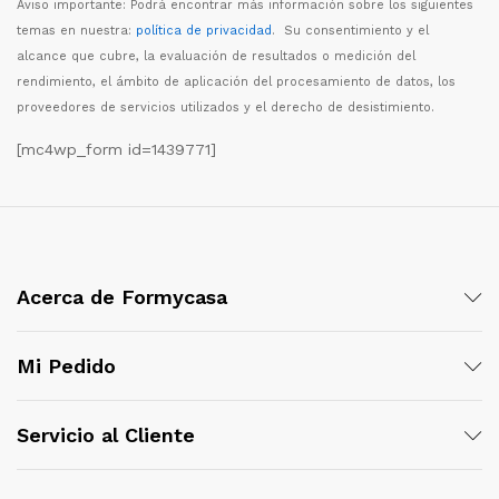
Aviso importante: Podr
á
encontrar m
á
s informaci
ó
n sobre los siguientes
temas en nuestra:
política de privacidad
. Su consentimiento y el
alcance que cubre, la evaluaci
ó
n de resultados o medici
ó
n del
rendimiento, el
á
mbito de aplicaci
ó
n del procesamiento de datos, los
proveedores de servicios utilizados y el derecho de desistimiento.
[mc4wp_form id=1439771]
Acerca de Formycasa
Mi Pedido
Servicio al Cliente