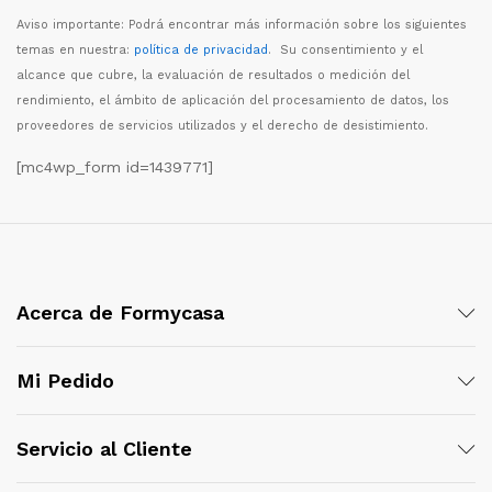
Aviso importante: Podr
á
encontrar m
á
s informaci
ó
n sobre los siguientes
temas en nuestra:
política de privacidad
. Su consentimiento y el
alcance que cubre, la evaluaci
ó
n de resultados o medici
ó
n del
rendimiento, el
á
mbito de aplicaci
ó
n del procesamiento de datos, los
proveedores de servicios utilizados y el derecho de desistimiento.
[mc4wp_form id=1439771]
Acerca de Formycasa
Mi Pedido
Servicio al Cliente