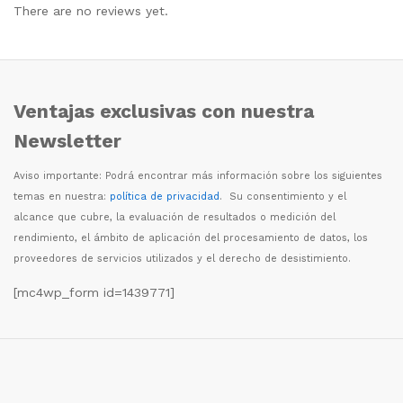
There are no reviews yet.
Ventajas exclusivas con nuestra
Newsletter
Aviso importante: Podr
á
encontrar m
á
s informaci
ó
n sobre los siguientes
temas en nuestra:
política de privacidad
. Su consentimiento y el
alcance que cubre, la evaluaci
ó
n de resultados o medici
ó
n del
rendimiento, el
á
mbito de aplicaci
ó
n del procesamiento de datos, los
proveedores de servicios utilizados y el derecho de desistimiento.
[mc4wp_form id=1439771]