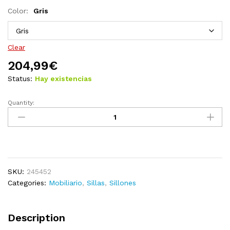
Color:
Gris
Clear
204,99
€
Status:
Hay existencias
Quantity:
Sillón
de
tela
color
blanco
crema
SKU:
245452
quantity
Categories:
Mobiliario
,
Sillas
,
Sillones
Description