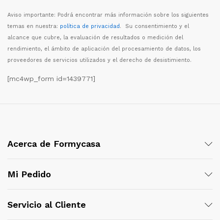
Aviso importante: Podr
á
encontrar m
á
s informaci
ó
n sobre los siguientes
temas en nuestra:
política de privacidad
. Su consentimiento y el
alcance que cubre, la evaluaci
ó
n de resultados o medici
ó
n del
rendimiento, el
á
mbito de aplicaci
ó
n del procesamiento de datos, los
proveedores de servicios utilizados y el derecho de desistimiento.
[mc4wp_form id=1439771]
Acerca de Formycasa
Mi Pedido
Servicio al Cliente