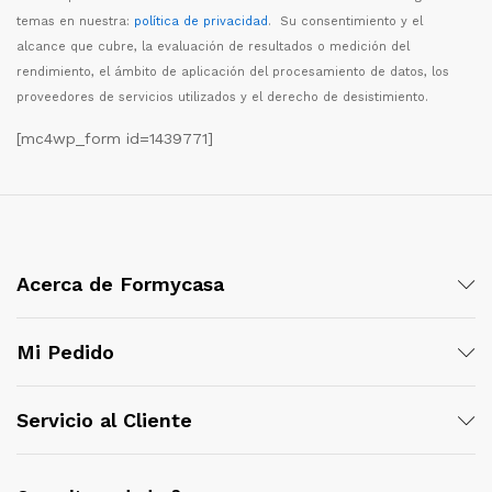
temas en nuestra:
política de privacidad
. Su consentimiento y el
alcance que cubre, la evaluaci
ó
n de resultados o medici
ó
n del
rendimiento, el
á
mbito de aplicaci
ó
n del procesamiento de datos, los
proveedores de servicios utilizados y el derecho de desistimiento.
[mc4wp_form id=1439771]
Acerca de Formycasa
Mi Pedido
Servicio al Cliente