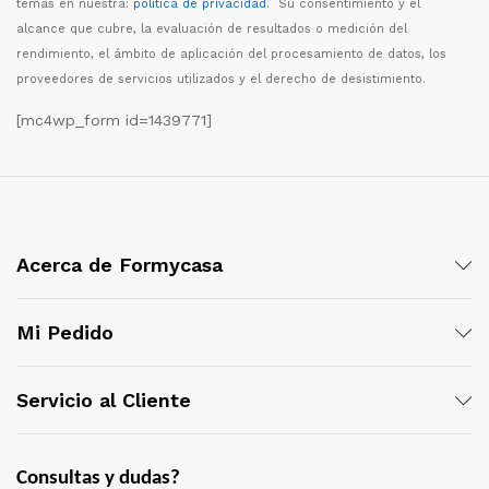
temas en nuestra:
política de privacidad
. Su consentimiento y el
alcance que cubre, la evaluaci
ó
n de resultados o medici
ó
n del
rendimiento, el
á
mbito de aplicaci
ó
n del procesamiento de datos, los
proveedores de servicios utilizados y el derecho de desistimiento.
[mc4wp_form id=1439771]
Acerca de Formycasa
Mi Pedido
Servicio al Cliente
Consultas y dudas?