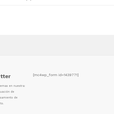
[mc4wp_form id=1439771]
tter
 temas en nuestra:
luaci
ó
n de
esamiento de
to.