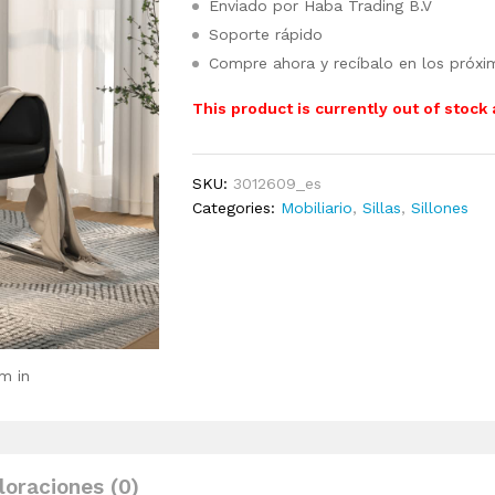
Enviado por Haba Trading B.V
Soporte rápido
Compre ahora y recíbalo en los próxi
This product is currently out of stock
SKU:
3012609_es
Categories:
Mobiliario
,
Sillas
,
Sillones
m in
loraciones (0)