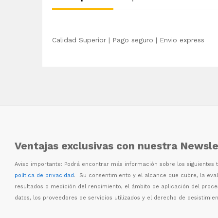
Calidad Superior | Pago seguro | Envio express
Ventajas exclusivas con nuestra Newsle
Aviso importante: Podr
á
encontrar m
á
s informaci
ó
n sobre los siguientes
política de privacidad
. Su consentimiento y el alcance que cubre, la eva
resultados o medici
ó
n del rendimiento, el
á
mbito de aplicaci
ó
n del proc
datos, los proveedores de servicios utilizados y el derecho de desistimien