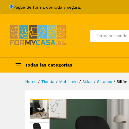
Sillón de relax de cuero sinté
Pague de forma cómoda y segura.
Description
Specification
Valoraci
Todos
Todas las categorías
Home
/
Tienda
/
Mobiliario
/
Sillas
/
Sillones
/
Sillón