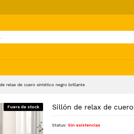
tico negro brillante
ones (0)
 de relax de cuero sintético negro brillante
Sillón de relax de cuero
Fuera de stock
Status:
Sin existencias