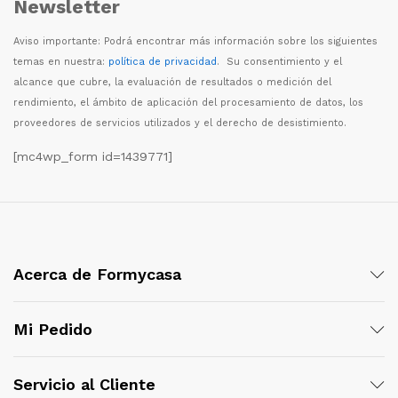
Newsletter
Aviso importante: Podr
á
encontrar m
á
s informaci
ó
n sobre los siguientes
temas en nuestra:
política de privacidad
. Su consentimiento y el
alcance que cubre, la evaluaci
ó
n de resultados o medici
ó
n del
rendimiento, el
á
mbito de aplicaci
ó
n del procesamiento de datos, los
proveedores de servicios utilizados y el derecho de desistimiento.
[mc4wp_form id=1439771]
Acerca de Formycasa
Mi Pedido
Servicio al Cliente