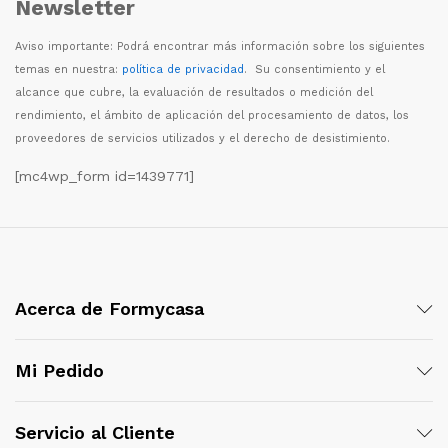
Newsletter
Aviso importante: Podr
á
encontrar m
á
s informaci
ó
n sobre los siguientes
temas en nuestra:
política de privacidad
. Su consentimiento y el
alcance que cubre, la evaluaci
ó
n de resultados o medici
ó
n del
rendimiento, el
á
mbito de aplicaci
ó
n del procesamiento de datos, los
proveedores de servicios utilizados y el derecho de desistimiento.
[mc4wp_form id=1439771]
Acerca de Formycasa
Mi Pedido
Servicio al Cliente