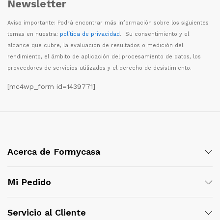
Newsletter
Aviso importante: Podr
á
encontrar m
á
s informaci
ó
n sobre los siguientes
temas en nuestra:
política de privacidad
. Su consentimiento y el
alcance que cubre, la evaluaci
ó
n de resultados o medici
ó
n del
rendimiento, el
á
mbito de aplicaci
ó
n del procesamiento de datos, los
proveedores de servicios utilizados y el derecho de desistimiento.
[mc4wp_form id=1439771]
Acerca de Formycasa
Mi Pedido
Servicio al Cliente