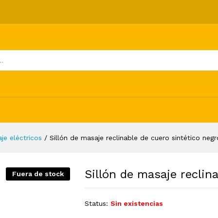
e cuero sintético negro
ones (0)
je eléctricos
/
Sillón de masaje reclinable de cuero sintético negr
Sillón de masaje reclin
Fuera de stock
Status:
Sin existencias