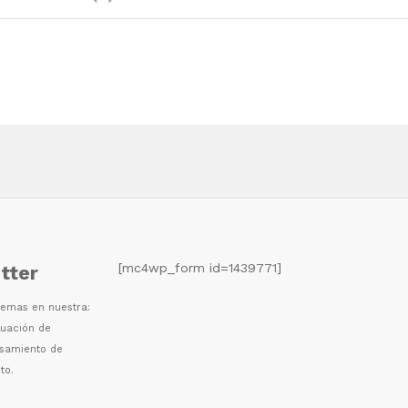
[mc4wp_form id=1439771]
tter
 temas en nuestra:
luaci
ó
n de
esamiento de
to.