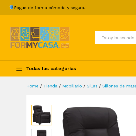
Sillón de masaje reclinable d
Pague de forma cómoda y segura.
Description
Specification
Valoraci
Todos
Todas las categorías
Home
/
Tienda
/
Mobiliario
/
Sillas
/
Sillones de masa