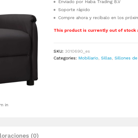
Enviado por Haba Trading B.V
Soporte rápido
Compre ahora y recíbalo en los próxi
This product is currently out of stock
SKU:
3010690_es
Categories:
Mobiliario
,
Sillas
,
Sillones de
m in
loraciones (0)