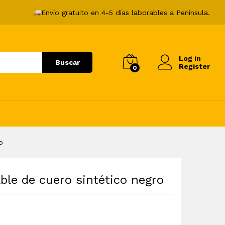
205,99
€
Envío gratuito en 4-5 días laborables a Península.
Log in
Buscar
Register
0
o
able de cuero sintético negro