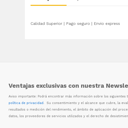
Calidad Superior | Pago seguro | Envio express
Ventajas exclusivas con nuestra Newsle
Aviso importante: Podr
á
encontrar m
á
s informaci
ó
n sobre los siguientes
política de privacidad
. Su consentimiento y el alcance que cubre, la eva
resultados o medici
ó
n del rendimiento, el
á
mbito de aplicaci
ó
n del proc
datos, los proveedores de servicios utilizados y el derecho de desistimien