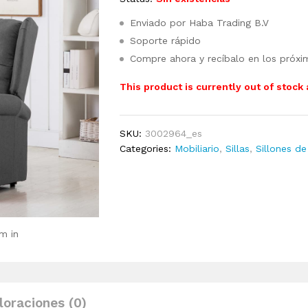
Enviado por Haba Trading B.V
Soporte rápido
Compre ahora y recíbalo en los próxi
This product is currently out of stock
SKU:
3002964_es
Categories:
Mobiliario
,
Sillas
,
Sillones de
m in
loraciones (0)