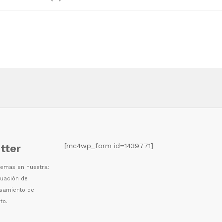
[mc4wp_form id=1439771]
tter
 temas en nuestra:
luaci
ó
n de
esamiento de
to.