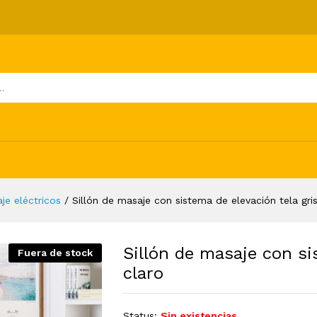
de elevación tela gris claro
ones (0)
je eléctricos
/
Sillón de masaje con sistema de elevación tela gris
Sillón de masaje con si
Fuera de stock
claro
Status:
Sin existencias