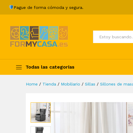
Sillón de masaje con sistema 
Pague de forma cómoda y segura.
Description
Specification
Valoraci
Todos
Todas las categorías
Home
/
Tienda
/
Mobiliario
/
Sillas
/
Sillones de masa