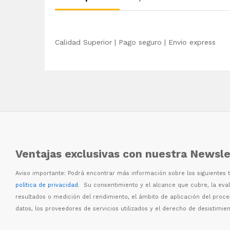
Calidad Superior | Pago seguro | Envio express
Ventajas exclusivas con nuestra Newsle
Aviso importante: Podr
á
encontrar m
á
s informaci
ó
n sobre los siguientes
política de privacidad
. Su consentimiento y el alcance que cubre, la eva
resultados o medici
ó
n del rendimiento, el
á
mbito de aplicaci
ó
n del proc
datos, los proveedores de servicios utilizados y el derecho de desistimien