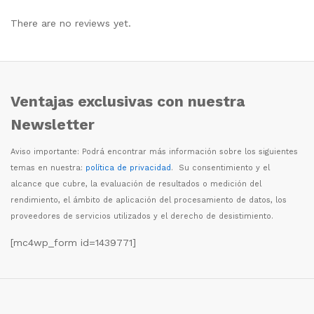
There are no reviews yet.
Ventajas exclusivas con nuestra
Newsletter
Aviso importante: Podr
á
encontrar m
á
s informaci
ó
n sobre los siguientes
temas en nuestra:
política de privacidad
. Su consentimiento y el
alcance que cubre, la evaluaci
ó
n de resultados o medici
ó
n del
rendimiento, el
á
mbito de aplicaci
ó
n del procesamiento de datos, los
proveedores de servicios utilizados y el derecho de desistimiento.
[mc4wp_form id=1439771]