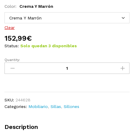
Color:
Crema Y Marrón
Clear
152,99
€
Status:
Solo quedan 3 disponibles
Quantity:
Sillón
de
cuero
auténtico
marrón
quantity
SKU:
244628
Categories:
Mobiliario
,
Sillas
,
Sillones
Description