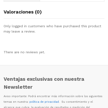
Valoraciones (0)
Only logged in customers who have purchased this product
may leave a review.
There are no reviews yet.
Ventajas exclusivas con nuestra
Newsletter
Aviso importante: Podr
á
encontrar m
á
s informaci
ó
n sobre los siguientes
temas en nuestra:
política de privacidad
. Su consentimiento y el
alcance que cubre, la evaluaci
ó
n de resultados o medici
ó
n del