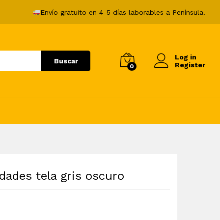
174,99
€
Añadir al carrito
Envío gratuito en 4-5 días laborables a Península.
Log in
Buscar
Register
0
dades tela gris oscuro