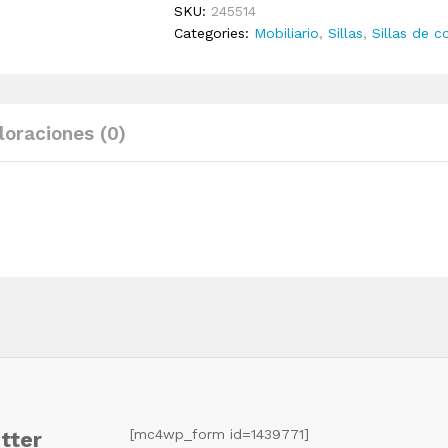
SKU:
245514
tela
Categories:
Mobiliario
,
Sillas
,
Sillas de 
gris
oscuro
quantity
loraciones (0)
[mc4wp_form id=1439771]
tter