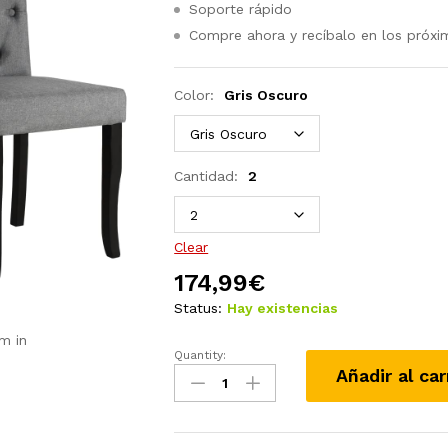
Soporte rápido
Compre ahora y recíbalo en los próxi
Color:
Gris Oscuro
Cantidad:
2
Clear
174,99
€
Status:
Hay existencias
m in
Quantity:
Sillas
Añadir al car
de
comedor
2
unidades