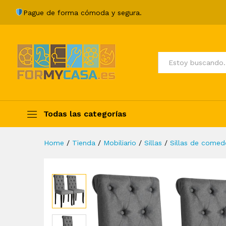
Sillas de comedor 2 unidades 
Pague de forma cómoda y segura.
Description
Specification
Valoraci
Todos
Todas las categorías
Home
/
Tienda
/
Mobiliario
/
Sillas
/
Sillas de comed