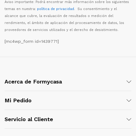
Aviso importante: Podr
á
encontrar m
á
s informaci
ó
n sobre los siguientes
temas en nuestra:
política de privacidad
. Su consentimiento y el
alcance que cubre, la evaluaci
ó
n de resultados o medici
ó
n del
rendimiento, el
á
mbito de aplicaci
ó
n del procesamiento de datos, los
proveedores de servicios utilizados y el derecho de desistimiento.
[mc4wp_form id=1439771]
Acerca de Formycasa
Mi Pedido
Servicio al Cliente