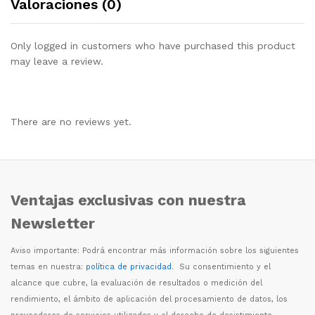
Valoraciones (0)
Only logged in customers who have purchased this product
may leave a review.
There are no reviews yet.
Ventajas exclusivas con nuestra
Newsletter
Aviso importante: Podr
á
encontrar m
á
s informaci
ó
n sobre los siguientes
temas en nuestra:
política de privacidad
. Su consentimiento y el
alcance que cubre, la evaluaci
ó
n de resultados o medici
ó
n del
rendimiento, el
á
mbito de aplicaci
ó
n del procesamiento de datos, los