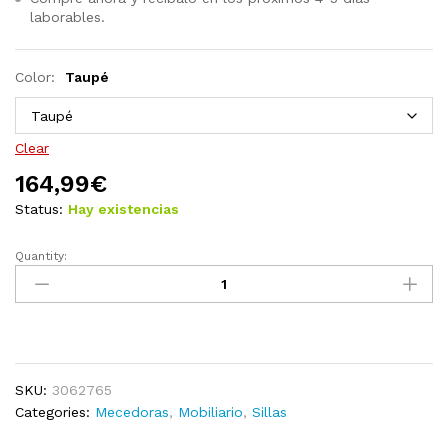
laborables.
Color:
Taupé
Clear
164,99
€
Status:
Hay existencias
Quantity:
Silla
mecedora
de
madera
maciza
teca
SKU:
3062765
con
Categories:
Mecedoras
,
Mobiliario
,
Sillas
cojín
gris