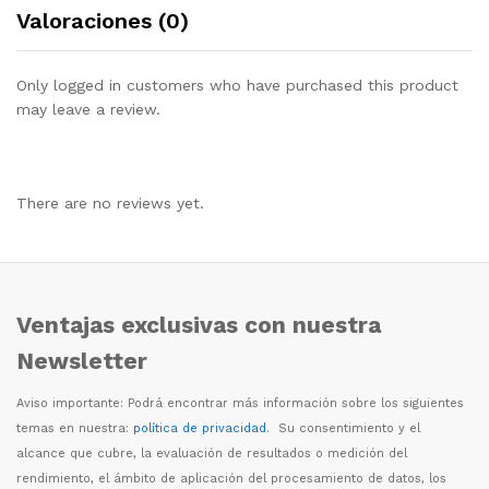
Valoraciones (0)
Only logged in customers who have purchased this product
may leave a review.
There are no reviews yet.
Ventajas exclusivas con nuestra
Newsletter
Aviso importante: Podr
á
encontrar m
á
s informaci
ó
n sobre los siguientes
temas en nuestra:
política de privacidad
. Su consentimiento y el
alcance que cubre, la evaluaci
ó
n de resultados o medici
ó
n del
rendimiento, el
á
mbito de aplicaci
ó
n del procesamiento de datos, los