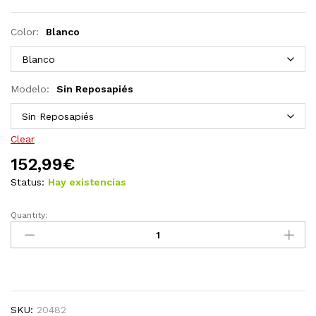
Color:
Blanco
Modelo:
Sin Reposapiés
Clear
152,99
€
Status:
Hay existencias
Quantity:
Silla
gaming
giratoria
PVC
negro
quantity
SKU:
20482