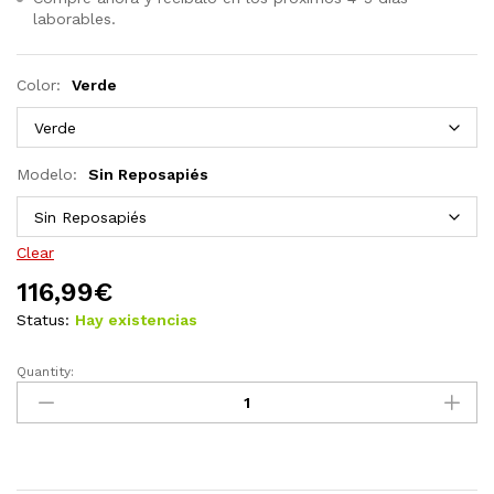
laborables.
Color:
Verde
Modelo:
Sin Reposapiés
Clear
116,99
€
Status:
Hay existencias
Quantity:
Silla
gaming
de
cuero
sintético