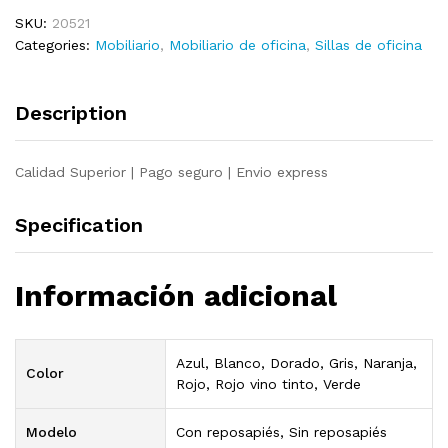
negro
SKU:
20521
y
Categories:
Mobiliario
,
Mobiliario de oficina
,
Sillas de oficina
azul
quantity
Description
Calidad Superior | Pago seguro | Envio express
Specification
Información adicional
Azul, Blanco, Dorado, Gris, Naranja,
Color
Rojo, Rojo vino tinto, Verde
Modelo
Con reposapiés, Sin reposapiés