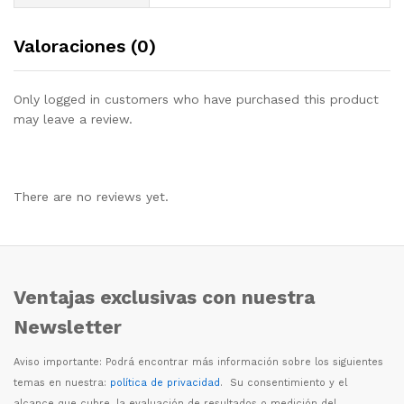
Valoraciones (0)
Only logged in customers who have purchased this product
may leave a review.
There are no reviews yet.
Ventajas exclusivas con nuestra
Newsletter
Aviso importante: Podr
á
encontrar m
á
s informaci
ó
n sobre los siguientes
temas en nuestra:
política de privacidad
. Su consentimiento y el
alcance que cubre, la evaluaci
ó
n de resultados o medici
ó
n del