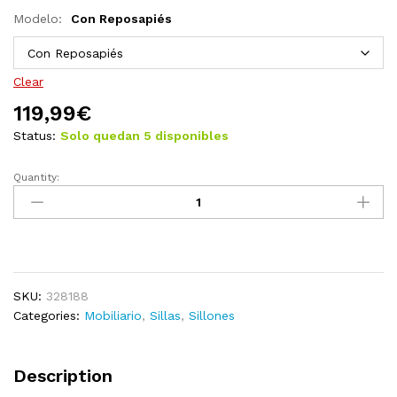
Modelo:
Con Reposapiés
Clear
119,99
€
Status:
Solo quedan 5 disponibles
Quantity:
Silla
de
relajación
de
tela
patchwork
SKU:
328188
quantity
Categories:
Mobiliario
,
Sillas
,
Sillones
Description