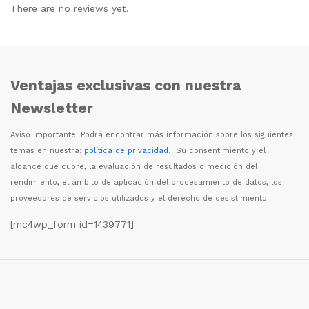
There are no reviews yet.
Ventajas exclusivas con nuestra
Newsletter
Aviso importante: Podr
á
encontrar m
á
s informaci
ó
n sobre los siguientes
temas en nuestra:
política de privacidad
. Su consentimiento y el
alcance que cubre, la evaluaci
ó
n de resultados o medici
ó
n del
rendimiento, el
á
mbito de aplicaci
ó
n del procesamiento de datos, los
proveedores de servicios utilizados y el derecho de desistimiento.
[mc4wp_form id=1439771]