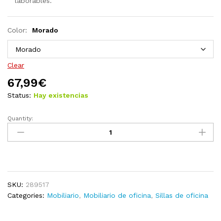
laborables.
Color:
Morado
Clear
67,99
€
Status:
Hay existencias
Quantity:
Silla
de
oficina
de
tela
de
SKU:
289517
malla
Categories:
Mobiliario
,
Mobiliario de oficina
,
Sillas de oficina
negra
44x52x100
cm