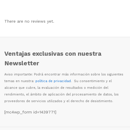
There are no reviews yet.
Ventajas exclusivas con nuestra
Newsletter
Aviso importante: Podr
á
encontrar m
á
s informaci
ó
n sobre los siguientes
temas en nuestra:
política de privacidad
. Su consentimiento y el
alcance que cubre, la evaluaci
ó
n de resultados o medici
ó
n del
rendimiento, el
á
mbito de aplicaci
ó
n del procesamiento de datos, los
proveedores de servicios utilizados y el derecho de desistimiento.
[mc4wp_form id=1439771]