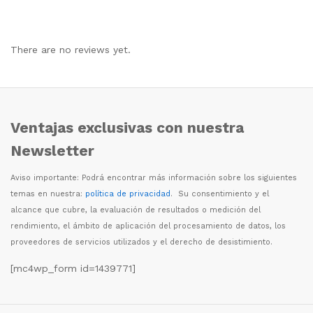
There are no reviews yet.
Ventajas exclusivas con nuestra
Newsletter
Aviso importante: Podr
á
encontrar m
á
s informaci
ó
n sobre los siguientes
temas en nuestra:
política de privacidad
. Su consentimiento y el
alcance que cubre, la evaluaci
ó
n de resultados o medici
ó
n del
rendimiento, el
á
mbito de aplicaci
ó
n del procesamiento de datos, los
proveedores de servicios utilizados y el derecho de desistimiento.
[mc4wp_form id=1439771]