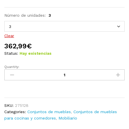
Número de unidades:
3
Clear
362,99
€
Status:
Hay existencias
Quantity:
Set
de
muebles
de
bar
3
SKU:
275128
piezas
Categories:
Conjuntos de muebles
,
Conjuntos de muebles
acacia
para cocinas y comedores
,
Mobiliario
y
madera