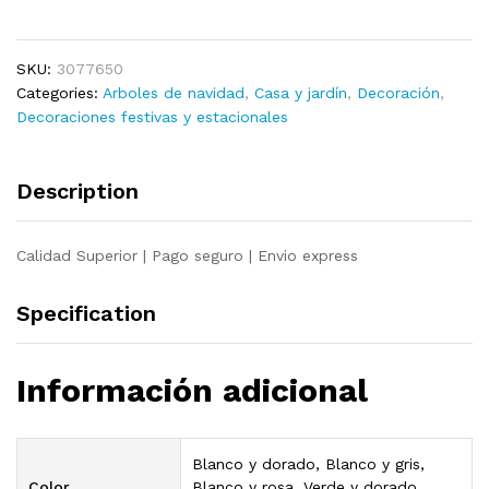
de
Navidad
SKU:
3077650
artificial
Categories:
Arboles de navidad
,
Casa y jardín
,
Decoración
,
LED
Decoraciones festivas y estacionales
y
bola
verde
Description
120cm
quantity
Calidad Superior | Pago seguro | Envio express
Specification
Información adicional
Blanco y dorado, Blanco y gris,
Color
Blanco y rosa, Verde y dorado,