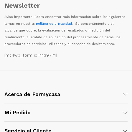
Newsletter
Aviso importante: Podr
á
encontrar m
á
s informaci
ó
n sobre los siguientes
temas en nuestra:
política de privacidad
. Su consentimiento y el
alcance que cubre, la evaluaci
ó
n de resultados o medici
ó
n del
rendimiento, el
á
mbito de aplicaci
ó
n del procesamiento de datos, los
proveedores de servicios utilizados y el derecho de desistimiento.
[mc4wp_form id=1439771]
Acerca de Formycasa
Mi Pedido
Servicio al Cliente