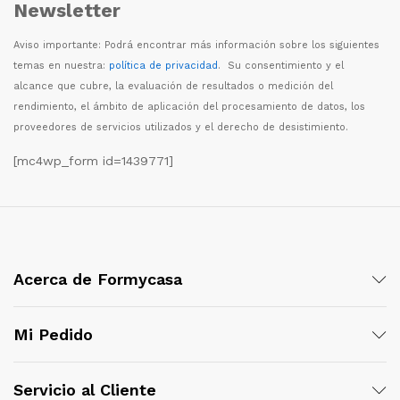
Newsletter
Aviso importante: Podr
á
encontrar m
á
s informaci
ó
n sobre los siguientes
temas en nuestra:
política de privacidad
. Su consentimiento y el
alcance que cubre, la evaluaci
ó
n de resultados o medici
ó
n del
rendimiento, el
á
mbito de aplicaci
ó
n del procesamiento de datos, los
proveedores de servicios utilizados y el derecho de desistimiento.
[mc4wp_form id=1439771]
Acerca de Formycasa
Mi Pedido
Servicio al Cliente