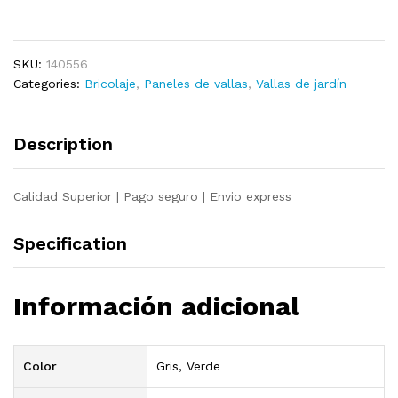
valla
acero
verde
SKU:
140556
10x0,8
Categories:
Bricolaje
,
Paneles de vallas
,
Vallas de jardín
m
quantity
Description
Calidad Superior | Pago seguro | Envio express
Specification
Información adicional
Color
Gris, Verde