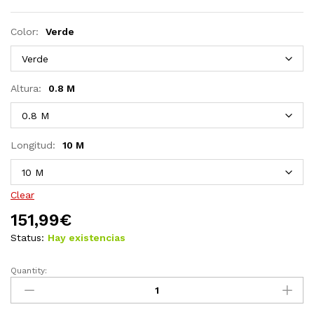
Color:
Verde
Altura:
0.8 M
Longitud:
10 M
Clear
151,99
€
Status:
Hay existencias
Quantity:
Set
de
euro