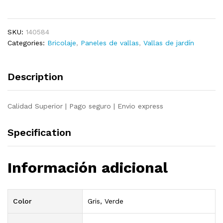
valla
acero
verde
SKU:
140584
10x0,8
Categories:
Bricolaje
,
Paneles de vallas
,
Vallas de jardín
m
quantity
Description
Calidad Superior | Pago seguro | Envio express
Specification
Información adicional
Color
Gris, Verde