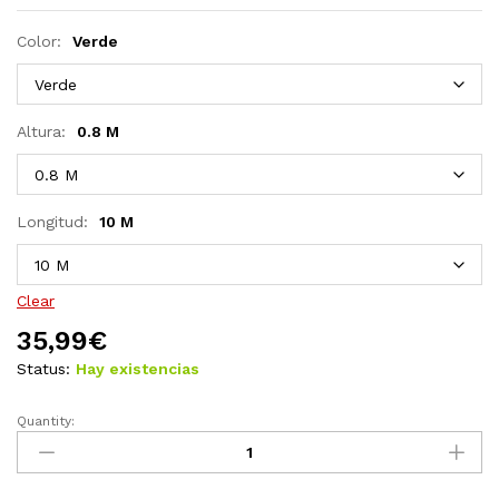
Color:
Verde
Altura:
0.8 M
Longitud:
10 M
Clear
35,99
€
Status:
Hay existencias
Quantity:
Set
de
euro