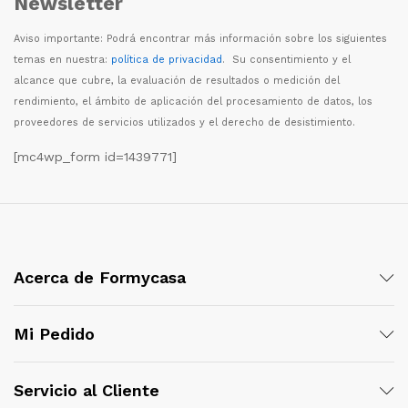
Newsletter
Aviso importante: Podr
á
encontrar m
á
s informaci
ó
n sobre los siguientes
temas en nuestra:
política de privacidad
. Su consentimiento y el
alcance que cubre, la evaluaci
ó
n de resultados o medici
ó
n del
rendimiento, el
á
mbito de aplicaci
ó
n del procesamiento de datos, los
proveedores de servicios utilizados y el derecho de desistimiento.
[mc4wp_form id=1439771]
Acerca de Formycasa
Mi Pedido
Servicio al Cliente