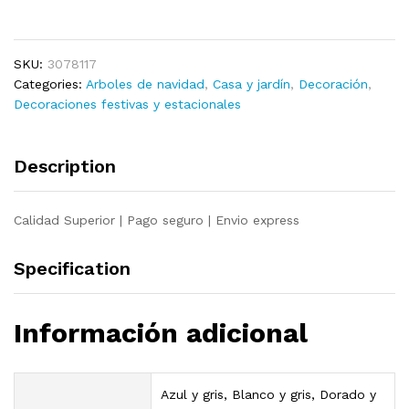
de
Navidad
estrecho
SKU:
3078117
con
Categories:
Arboles de navidad
,
Casa y jardín
,
Decoración
,
LED
Decoraciones festivas y estacionales
y
bola
blanco
Description
120
cm
quantity
Calidad Superior | Pago seguro | Envio express
Specification
Información adicional
Azul y gris, Blanco y gris, Dorado y