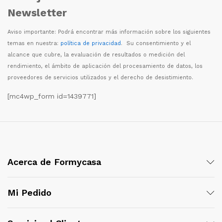
Newsletter
Aviso importante: Podr
á
encontrar m
á
s informaci
ó
n sobre los siguientes
temas en nuestra:
política de privacidad
. Su consentimiento y el
alcance que cubre, la evaluaci
ó
n de resultados o medici
ó
n del
rendimiento, el
á
mbito de aplicaci
ó
n del procesamiento de datos, los
proveedores de servicios utilizados y el derecho de desistimiento.
[mc4wp_form id=1439771]
Acerca de Formycasa
Mi Pedido