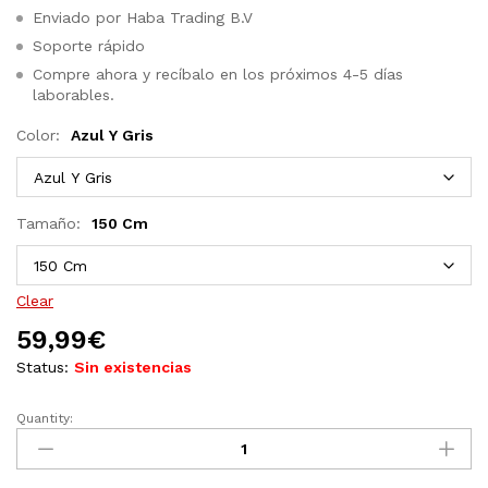
Enviado por Haba Trading B.V
Soporte rápido
Compre ahora y recíbalo en los próximos 4-5 días
laborables.
Color:
Azul Y Gris
Tamaño:
150 Cm
Clear
59,99
€
Status:
Sin existencias
Quantity:
Set
de
árbol