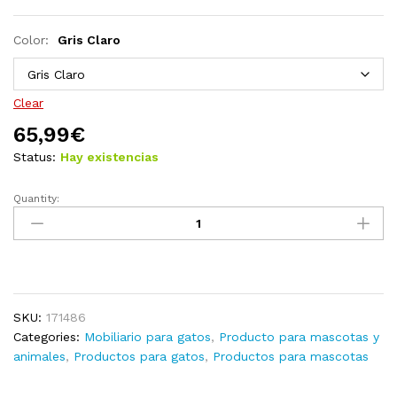
Color:
Gris Claro
Clear
65,99
€
Status:
Hay existencias
Quantity:
Rascador
para
gatos
con
postes
de
SKU:
171486
sisal
Categories:
Mobiliario para gatos
,
Producto para mascotas y
crema
animales
,
Productos para gatos
,
Productos para mascotas
171
cm