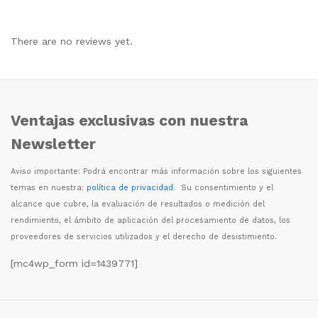
There are no reviews yet.
Ventajas exclusivas con nuestra
Newsletter
Aviso importante: Podr
á
encontrar m
á
s informaci
ó
n sobre los siguientes
temas en nuestra:
política de privacidad
. Su consentimiento y el
alcance que cubre, la evaluaci
ó
n de resultados o medici
ó
n del
rendimiento, el
á
mbito de aplicaci
ó
n del procesamiento de datos, los
proveedores de servicios utilizados y el derecho de desistimiento.
[mc4wp_form id=1439771]