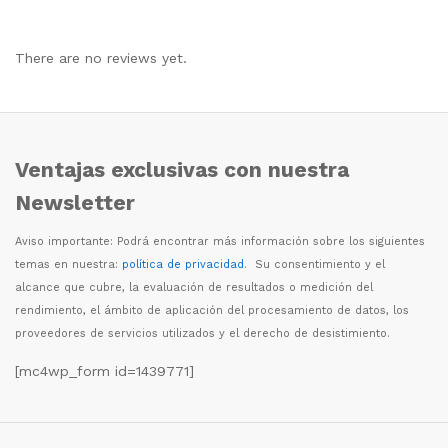
There are no reviews yet.
Ventajas exclusivas con nuestra
Newsletter
Aviso importante: Podr
á
encontrar m
á
s informaci
ó
n sobre los siguientes
temas en nuestra:
política de privacidad
. Su consentimiento y el
alcance que cubre, la evaluaci
ó
n de resultados o medici
ó
n del
rendimiento, el
á
mbito de aplicaci
ó
n del procesamiento de datos, los
proveedores de servicios utilizados y el derecho de desistimiento.
[mc4wp_form id=1439771]