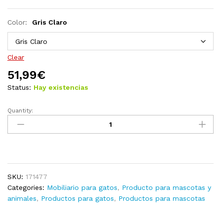
Color:
Gris Claro
Clear
51,99
€
Status:
Hay existencias
Quantity:
Rascador
para
gatos
con
postes
de
SKU:
171477
sisal
Categories:
Mobiliario para gatos
,
Producto para mascotas y
crema
animales
,
Productos para gatos
,
Productos para mascotas
147
cm