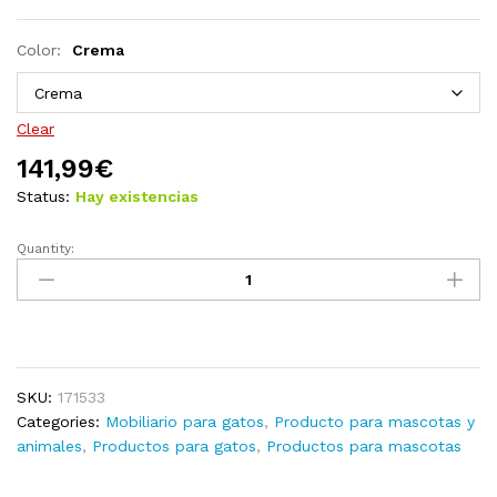
Color:
Crema
Clear
141,99
€
Status:
Hay existencias
Quantity:
Rascador
para
gatos
con
postes
de
SKU:
171533
sisal
Categories:
Mobiliario para gatos
,
Producto para mascotas y
color
animales
,
Productos para gatos
,
Productos para mascotas
crema
174