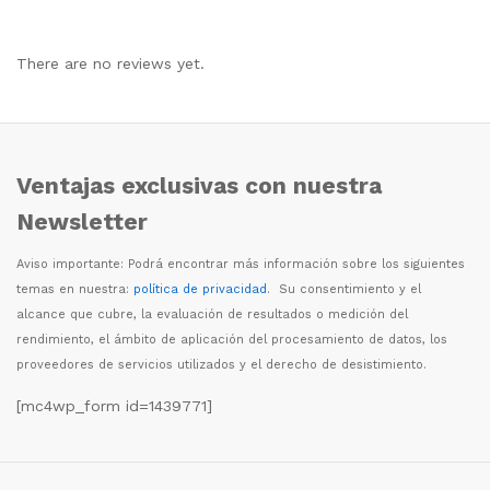
There are no reviews yet.
Ventajas exclusivas con nuestra
Newsletter
Aviso importante: Podr
á
encontrar m
á
s informaci
ó
n sobre los siguientes
temas en nuestra:
política de privacidad
. Su consentimiento y el
alcance que cubre, la evaluaci
ó
n de resultados o medici
ó
n del
rendimiento, el
á
mbito de aplicaci
ó
n del procesamiento de datos, los
proveedores de servicios utilizados y el derecho de desistimiento.
[mc4wp_form id=1439771]