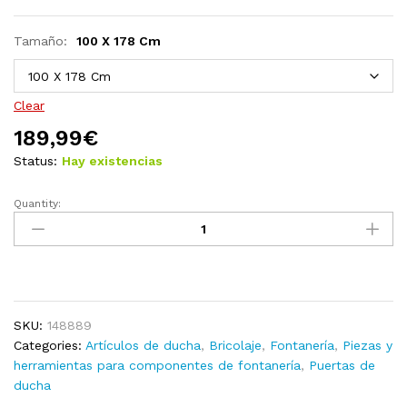
Tamaño:
100 X 178 Cm
Clear
189,99
€
Status:
Hay existencias
Quantity:
Puerta
de
ducha
de
vidrio
templado
SKU:
148889
negro
Categories:
Artículos de ducha
,
Bricolaje
,
Fontanería
,
Piezas y
81x195
herramientas para componentes de fontanería
,
Puertas de
cm
ducha
quantity