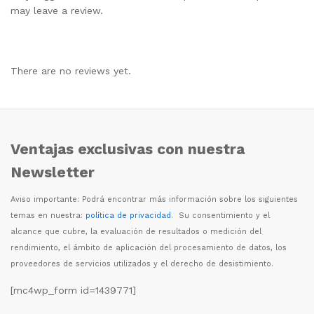
may leave a review.
There are no reviews yet.
Ventajas exclusivas con nuestra
Newsletter
Aviso importante: Podr
á
encontrar m
á
s informaci
ó
n sobre los siguientes
temas en nuestra:
política de privacidad
. Su consentimiento y el
alcance que cubre, la evaluaci
ó
n de resultados o medici
ó
n del
rendimiento, el
á
mbito de aplicaci
ó
n del procesamiento de datos, los
proveedores de servicios utilizados y el derecho de desistimiento.
[mc4wp_form id=1439771]