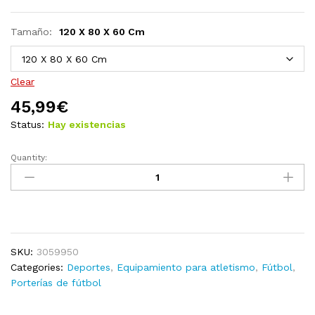
Tamaño:
120 X 80 X 60 Cm
Clear
45,99
€
Status:
Hay existencias
Quantity:
Portería
de
fútbol
con
red
madera
SKU:
3059950
pino
Categories:
Deportes
,
Equipamiento para atletismo
,
Fútbol
,
impregnada
Porterías de fútbol
160x100x80
cm