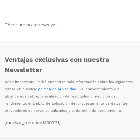
There are no reviews yet.
Ventajas exclusivas con nuestra
Newsletter
Aviso importante: Podr
á
encontrar m
á
s informaci
ó
n sobre los siguientes
temas en nuestra:
política de privacidad
. Su consentimiento y el
alcance que cubre, la evaluaci
ó
n de resultados o medici
ó
n del
rendimiento, el
á
mbito de aplicaci
ó
n del procesamiento de datos, los
proveedores de servicios utilizados y el derecho de desistimiento.
[mc4wp_form id=1439771]