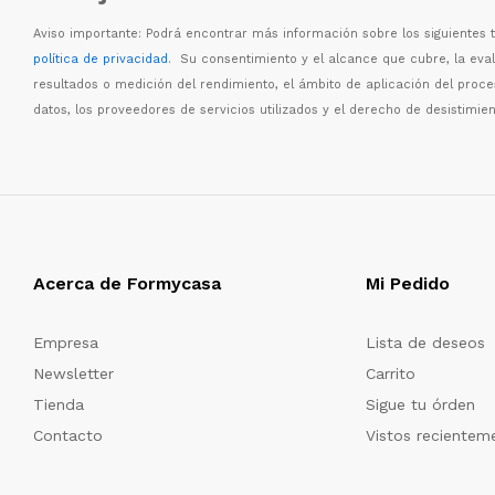
Aviso importante: Podr
á
encontrar m
á
s informaci
ó
n sobre los siguientes
política de privacidad
. Su consentimiento y el alcance que cubre, la eva
resultados o medici
ó
n del rendimiento, el
á
mbito de aplicaci
ó
n del proc
datos, los proveedores de servicios utilizados y el derecho de desistimien
Acerca de Formycasa
Mi Pedido
Empresa
Lista de deseos
Newsletter
Carrito
Tienda
Sigue tu órden
Contacto
Vistos recientem