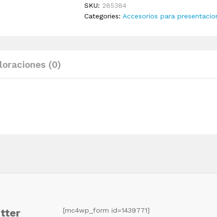
SKU:
285384
60x20
Categories:
Accesorios para presentacio
cm
quantity
loraciones (0)
[mc4wp_form id=1439771]
tter