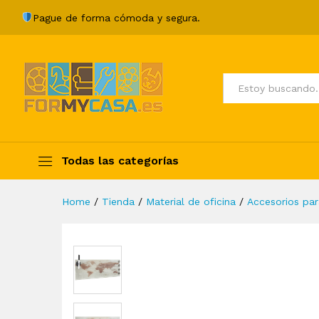
Pizarra magnética de pared v
Pague de forma cómoda y segura.
Description
Specification
Valoraci
Todos
Todas las categorías
Home
/
Tienda
/
Material de oficina
/
Accesorios par