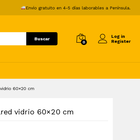
22,99
€
Añadir al carrito
Envío gratuito en 4-5 días laborables a Península.
Log in
Buscar
Register
0
 vidrio 60×20 cm
ared vidrio 60×20 cm