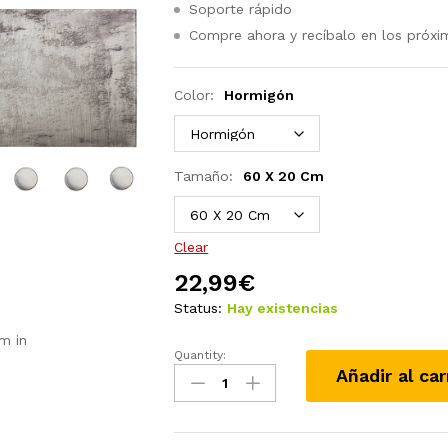
Soporte rápido
Compre ahora y recíbalo en los próxi
Color:
Hormigón
Tamaño:
60 X 20 Cm
Clear
22,99
€
Status:
Hay existencias
m in
Quantity:
Pizarra
Añadir al car
magnética
de
pared
vidrio