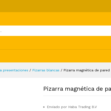
idrio 60x20 cm
ones (0)
a presentaciones
/
Pizarras blancas
/
Pizarra magnética de pared
Pizarra magnética de p
Enviado por Haba Trading B.V