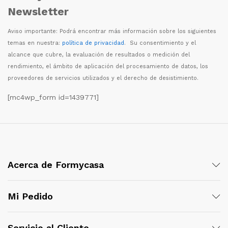
Newsletter
Aviso importante: Podr
á
encontrar m
á
s informaci
ó
n sobre los siguientes
temas en nuestra:
política de privacidad
. Su consentimiento y el
alcance que cubre, la evaluaci
ó
n de resultados o medici
ó
n del
rendimiento, el
á
mbito de aplicaci
ó
n del procesamiento de datos, los
proveedores de servicios utilizados y el derecho de desistimiento.
[mc4wp_form id=1439771]
Acerca de Formycasa
Mi Pedido
Servicio al Cliente