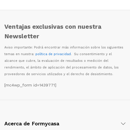
Ventajas exclusivas con nuestra
Newsletter
Aviso importante: Podr
á
encontrar m
á
s informaci
ó
n sobre los siguientes
temas en nuestra:
política de privacidad
. Su consentimiento y el
alcance que cubre, la evaluaci
ó
n de resultados o medici
ó
n del
rendimiento, el
á
mbito de aplicaci
ó
n del procesamiento de datos, los
proveedores de servicios utilizados y el derecho de desistimiento.
[mc4wp_form id=1439771]
Acerca de Formycasa