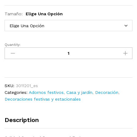
Tamaño:
Elige Una Opción
Quantity:
Oso
polar
inflable
de
Navidad
LED
SKU:
3011201_es
interior
Categories:
Adornos festivos
,
Casa y jardín
,
Decoración
,
y
Decoraciones festivas y estacionales
exterior
2,4
m
Description
quantity