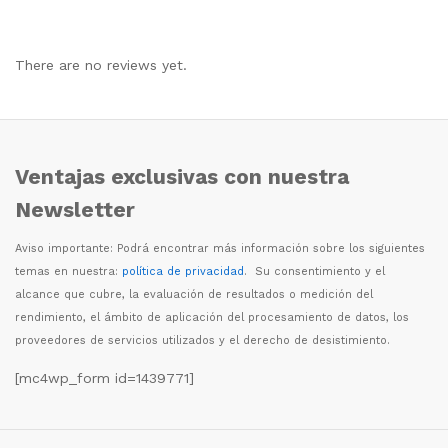
There are no reviews yet.
Ventajas exclusivas con nuestra
Newsletter
Aviso importante: Podr
á
encontrar m
á
s informaci
ó
n sobre los siguientes
temas en nuestra:
política de privacidad
. Su consentimiento y el
alcance que cubre, la evaluaci
ó
n de resultados o medici
ó
n del
rendimiento, el
á
mbito de aplicaci
ó
n del procesamiento de datos, los
proveedores de servicios utilizados y el derecho de desistimiento.
[mc4wp_form id=1439771]