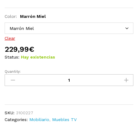
Color:
Marrón Miel
Clear
229,99
€
Status:
Hay existencias
Quantity:
Muebles
para
TV
7
piezas
madera
SKU:
3100227
maciza
Categories:
Mobiliario
,
Muebles TV
de
pino
quantity