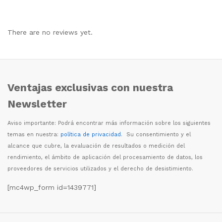
There are no reviews yet.
Ventajas exclusivas con nuestra
Newsletter
Aviso importante: Podr
á
encontrar m
á
s informaci
ó
n sobre los siguientes
temas en nuestra:
política de privacidad
. Su consentimiento y el
alcance que cubre, la evaluaci
ó
n de resultados o medici
ó
n del
rendimiento, el
á
mbito de aplicaci
ó
n del procesamiento de datos, los
proveedores de servicios utilizados y el derecho de desistimiento.
[mc4wp_form id=1439771]