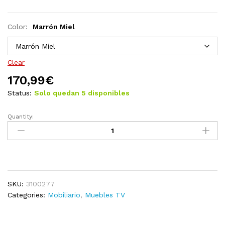
Color:
Marrón Miel
Clear
170,99
€
Status:
Solo quedan 5 disponibles
Quantity:
Muebles
para
TV
3
piezas
madera
SKU:
3100277
maciza
Categories:
Mobiliario
,
Muebles TV
de
pino
quantity