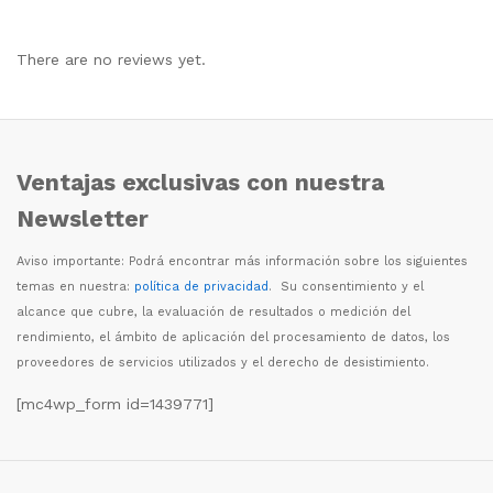
There are no reviews yet.
Ventajas exclusivas con nuestra
Newsletter
Aviso importante: Podr
á
encontrar m
á
s informaci
ó
n sobre los siguientes
temas en nuestra:
política de privacidad
. Su consentimiento y el
alcance que cubre, la evaluaci
ó
n de resultados o medici
ó
n del
rendimiento, el
á
mbito de aplicaci
ó
n del procesamiento de datos, los
proveedores de servicios utilizados y el derecho de desistimiento.
[mc4wp_form id=1439771]