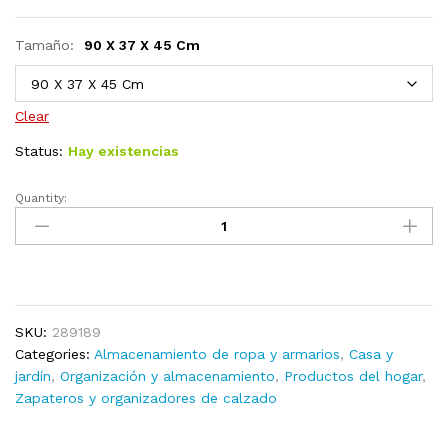
Tamaño:
90 X 37 X 45 Cm
Clear
Status:
Hay existencias
Quantity:
Mueble
zapatero
de
madera
maciza
de
SKU:
289189
roble
Categories:
Almacenamiento de ropa y armarios
,
Casa y
90x37x45
jardín
,
Organización y almacenamiento
,
Productos del hogar
,
cm
Zapateros y organizadores de calzado
quantity