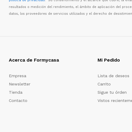
política de privacidad
. Su consentimiento y el alcance que cubre, la eva
resultados o medici
ó
n del rendimiento, el
á
mbito de aplicaci
ó
n del proc
datos, los proveedores de servicios utilizados y el derecho de desistimien
Acerca de Formycasa
Mi Pedido
Empresa
Lista de deseos
Newsletter
Carrito
Tienda
Sigue tu órden
Contacto
Vistos recientem