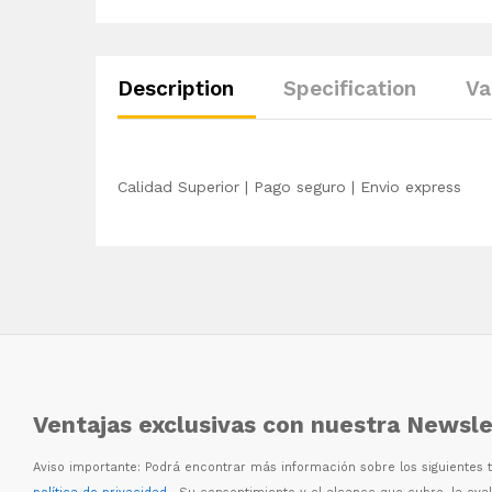
Description
Specification
Va
Calidad Superior | Pago seguro | Envio express
Ventajas exclusivas con nuestra Newsle
Aviso importante: Podr
á
encontrar m
á
s informaci
ó
n sobre los siguientes