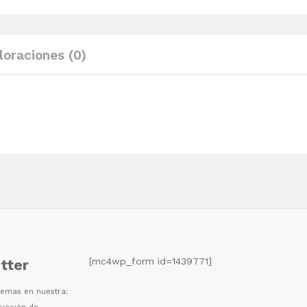
120x33x35
cm
quantity
loraciones (0)
[mc4wp_form id=1439771]
tter
 temas en nuestra: