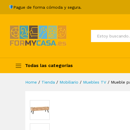
Mueble para TV madera maci
Pague de forma cómoda y segura.
Description
Specification
Valoraci
Todos
Todas las categorías
Home
/
Tienda
/
Mobiliario
/
Muebles TV
/
Mueble p