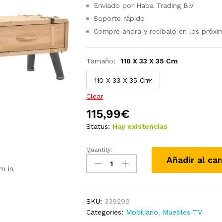
Enviado por Haba Trading B.V
Soporte rápido
Compre ahora y recíbalo en los próxi
Tamaño:
110 X 33 X 35 Cm
Clear
115,99
€
Status:
Hay existencias
Quantity:
Mueble
Añadir al car
para
m in
TV
madera
maciza
SKU:
339299
de
Categories:
Mobiliario
,
Muebles TV
abeto