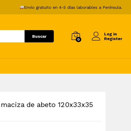
115,99
€
Añadir al carrito
Envío gratuito en 4-5 días laborables a Península.
Log in
Buscar
Register
0
 maciza de abeto 120x33x35