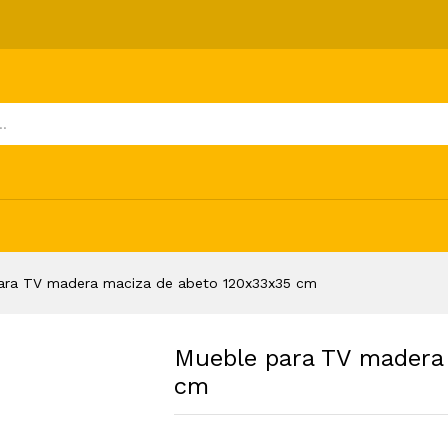
za de abeto 120x33x35 cm
ones (0)
ara TV madera maciza de abeto 120x33x35 cm
Mueble para TV madera
cm