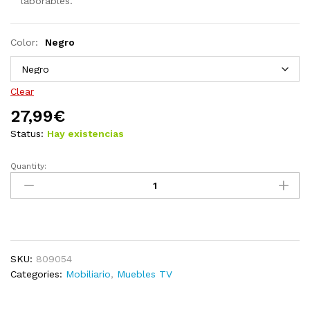
laborables.
Color:
Negro
Clear
27,99
€
Status:
Hay existencias
Quantity:
Mueble
para
TV
madera
contrachapada
blanco
SKU:
809054
60x24x32
Categories:
Mobiliario
,
Muebles TV
cm
quantity