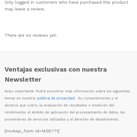
Only logged in customers who have purchased this product
may leave a review.
There are no reviews yet.
Ventajas exclusivas con nuestra
Newsletter
Aviso importante: Podr
á
encontrar m
á
s informaci
ó
n sobre los siguientes
temas en nuestra:
política de privacidad
. Su consentimiento y el
alcance que cubre, la evaluaci
ó
n de resultados o medici
ó
n del
rendimiento, el
á
mbito de aplicaci
ó
n del procesamiento de datos, los
proveedores de servicios utilizados y el derecho de desistimiento.
[mc4wp_form id=1439771]