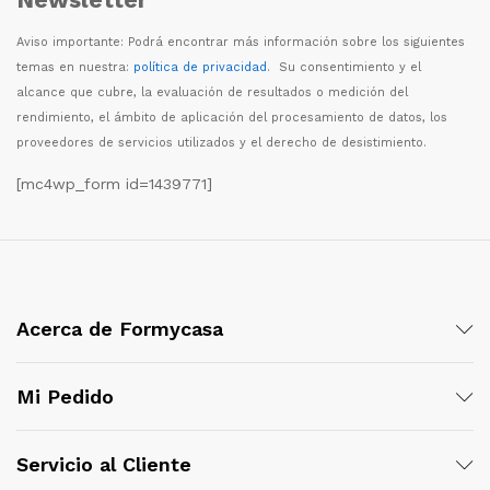
Aviso importante: Podr
á
encontrar m
á
s informaci
ó
n sobre los siguientes
temas en nuestra:
política de privacidad
. Su consentimiento y el
alcance que cubre, la evaluaci
ó
n de resultados o medici
ó
n del
rendimiento, el
á
mbito de aplicaci
ó
n del procesamiento de datos, los
proveedores de servicios utilizados y el derecho de desistimiento.
[mc4wp_form id=1439771]
Acerca de Formycasa
Mi Pedido
Servicio al Cliente