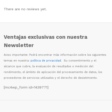
There are no reviews yet.
Ventajas exclusivas con nuestra
Newsletter
Aviso importante: Podr
á
encontrar m
á
s informaci
ó
n sobre los siguientes
temas en nuestra:
política de privacidad
. Su consentimiento y el
alcance que cubre, la evaluaci
ó
n de resultados o medici
ó
n del
rendimiento, el
á
mbito de aplicaci
ó
n del procesamiento de datos, los
proveedores de servicios utilizados y el derecho de desistimiento.
[mc4wp_form id=1439771]