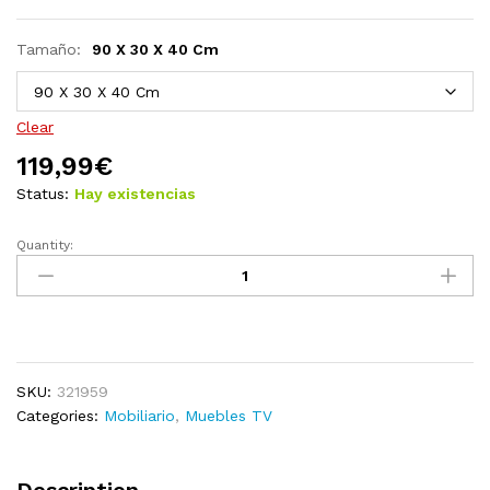
Tamaño:
90 X 30 X 40 Cm
Clear
119,99
€
Status:
Hay existencias
Quantity:
Mueble
para
TV
de
madera
maciza
SKU:
321959
de
Categories:
Mobiliario
,
Muebles TV
mango
150x30x40
cm