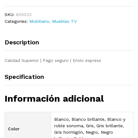
color
roble
SKU:
805533
Sonoma
Categories:
Mobiliario
,
Muebles TV
107x35x37
cm
quantity
Description
Calidad Superior | Pago seguro | Envio express
Specification
Información adicional
Blanco, Blanco brillante, Blanco y
roble sonoma, Gris, Gris brillante,
Color
Gris hormigón, Negro, Negro