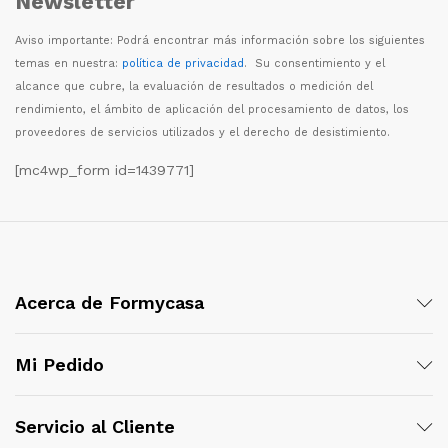
Newsletter
Aviso importante: Podr
á
encontrar m
á
s informaci
ó
n sobre los siguientes
temas en nuestra:
política de privacidad
. Su consentimiento y el
alcance que cubre, la evaluaci
ó
n de resultados o medici
ó
n del
rendimiento, el
á
mbito de aplicaci
ó
n del procesamiento de datos, los
proveedores de servicios utilizados y el derecho de desistimiento.
[mc4wp_form id=1439771]
Acerca de Formycasa
Mi Pedido
Servicio al Cliente