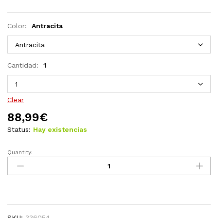
Color:
Antracita
Cantidad:
1
Clear
88,99
€
Status:
Hay existencias
Quantity:
Mesitas
de
noche
2
uds
acero
SKU:
336054