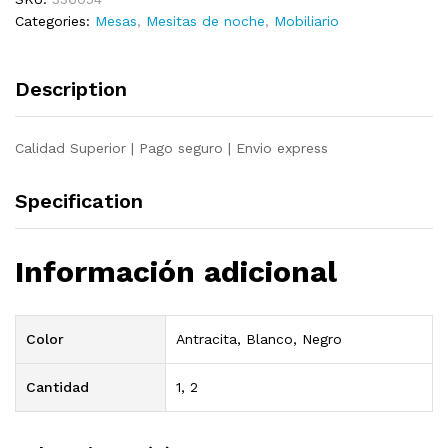
y
Categories:
Mesas
,
Mesitas de noche
,
Mobiliario
vidrio
negras
40x30x54,5
Description
cm
quantity
Calidad Superior | Pago seguro | Envio express
Specification
Información adicional
Color
Antracita, Blanco, Negro
Cantidad
1, 2