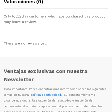
Valoraciones (0)
Only logged in customers who have purchased this product
may leave a review.
There are no reviews yet.
Ventajas exclusivas con nuestra
Newsletter
Aviso importante: Podr
á
encontrar m
á
s informaci
ó
n sobre los siguientes
temas en nuestra:
política de privacidad
. Su consentimiento y el
alcance que cubre, la evaluaci
ó
n de resultados o medici
ó
n del
rendimiento, el
á
mbito de aplicaci
ó
n del procesamiento de datos, los