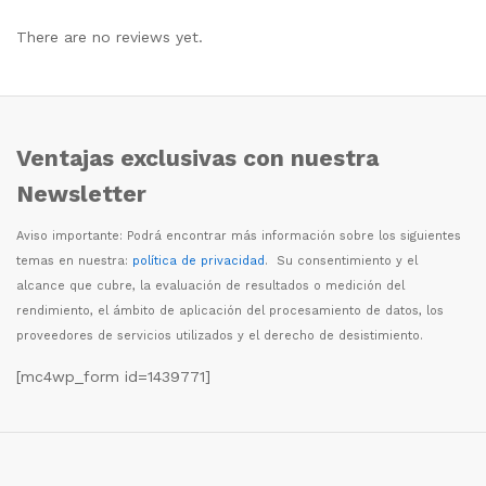
There are no reviews yet.
Ventajas exclusivas con nuestra
Newsletter
Aviso importante: Podr
á
encontrar m
á
s informaci
ó
n sobre los siguientes
temas en nuestra:
política de privacidad
. Su consentimiento y el
alcance que cubre, la evaluaci
ó
n de resultados o medici
ó
n del
rendimiento, el
á
mbito de aplicaci
ó
n del procesamiento de datos, los
proveedores de servicios utilizados y el derecho de desistimiento.
[mc4wp_form id=1439771]