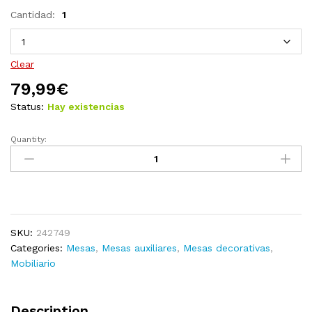
Cantidad:
1
Clear
79,99
€
Status:
Hay existencias
Quantity:
Mesita
de
noche
MDF
blanca
quantity
SKU:
242749
Categories:
Mesas
,
Mesas auxiliares
,
Mesas decorativas
,
Mobiliario
Description