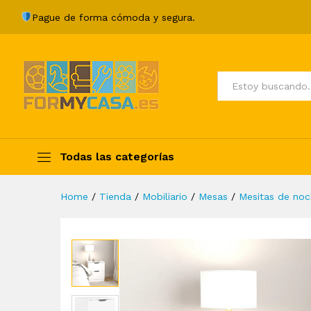
Mesita de noche madera con
Pague de forma cómoda y segura.
Description
Specification
Valoraci
Todos
Todas las categorías
Home
/
Tienda
/
Mobiliario
/
Mesas
/
Mesitas de no