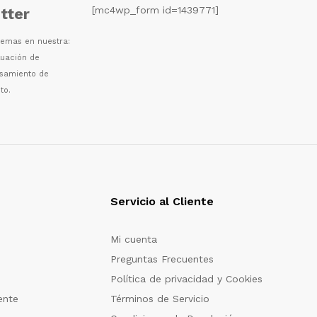
[mc4wp_form id=1439771]
tter
 temas en nuestra:
luaci
ó
n de
esamiento de
to.
Servicio al Cliente
Mi cuenta
Preguntas Frecuentes
Política de privacidad y Cookies
ente
Términos de Servicio