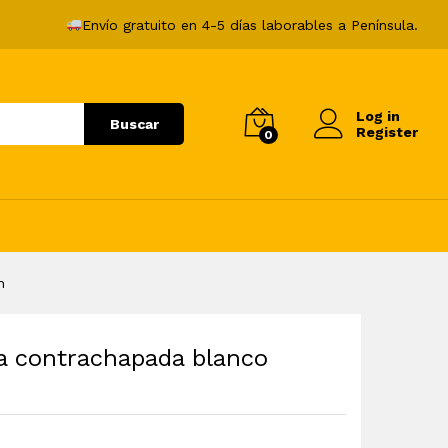
55,99
€
Añadir al carrito
Envío gratuito en 4-5 días laborables a Península.
Log in
Buscar
Register
0
m
a contrachapada blanco