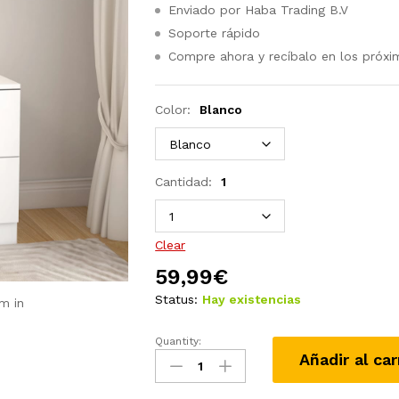
Enviado por Haba Trading B.V
Soporte rápido
Compre ahora y recíbalo en los próxi
Color:
Blanco
Cantidad:
1
Clear
59,99
€
Status:
Hay existencias
m in
Quantity:
Mesita
Añadir al car
de
noche