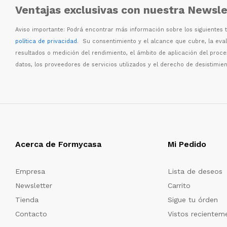
Ventajas exclusivas con nuestra Newsle
Aviso importante: Podr
á
encontrar m
á
s informaci
ó
n sobre los siguientes
política de privacidad
. Su consentimiento y el alcance que cubre, la eva
resultados o medici
ó
n del rendimiento, el
á
mbito de aplicaci
ó
n del proc
datos, los proveedores de servicios utilizados y el derecho de desistimien
Acerca de Formycasa
Mi Pedido
Empresa
Lista de deseos
Newsletter
Carrito
Tienda
Sigue tu órden
Contacto
Vistos recientem