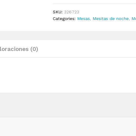
madera
contrachapada
SKU:
326723
blanco
Categories:
Mesas
,
Mesitas de noche
,
Mo
40x40x50
cm
quantity
loraciones (0)