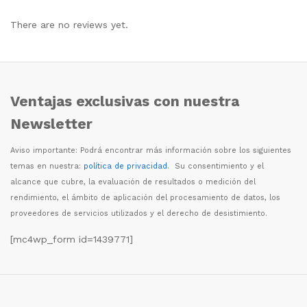
There are no reviews yet.
Ventajas exclusivas con nuestra
Newsletter
Aviso importante: Podr
á
encontrar m
á
s informaci
ó
n sobre los siguientes
temas en nuestra:
política de privacidad
. Su consentimiento y el
alcance que cubre, la evaluaci
ó
n de resultados o medici
ó
n del
rendimiento, el
á
mbito de aplicaci
ó
n del procesamiento de datos, los
proveedores de servicios utilizados y el derecho de desistimiento.
[mc4wp_form id=1439771]