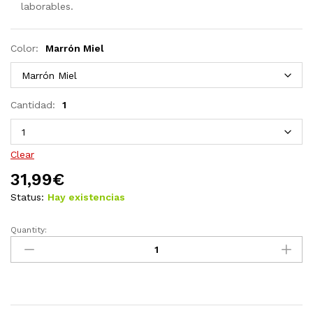
laborables.
Color:
Marrón Miel
Cantidad:
1
Clear
31,99
€
Status:
Hay existencias
Quantity:
Mesita
de
noche
de
madera
maciza