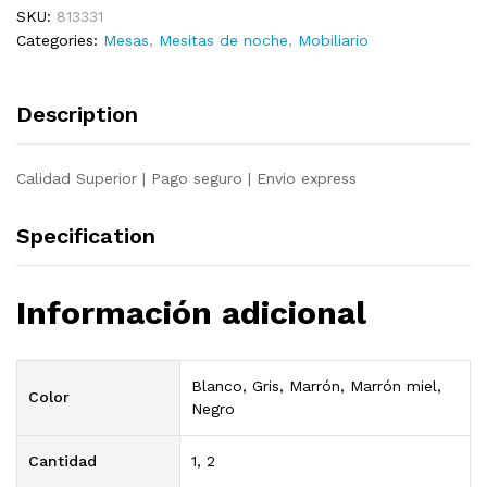
SKU:
813331
de
Categories:
Mesas
,
Mesitas de noche
,
Mobiliario
pino
40x34x40
cm
Description
quantity
Calidad Superior | Pago seguro | Envio express
Specification
Información adicional
Blanco, Gris, Marrón, Marrón miel,
Color
Negro
Cantidad
1, 2